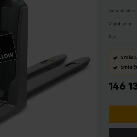
Sériové číslo
Motohodiny
Rok
!
OLLOW
6 měsíc
6měsíční
146 1