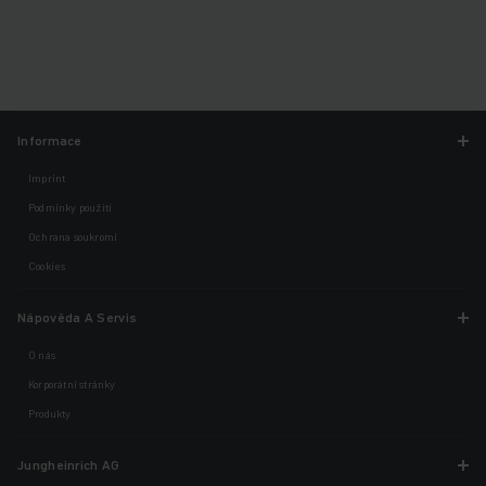
Informace
Imprint
Podmínky použití
Ochrana soukromí
Cookies
Nápověda A Servis
O nás
Korporátní stránky
Produkty
Jungheinrich AG