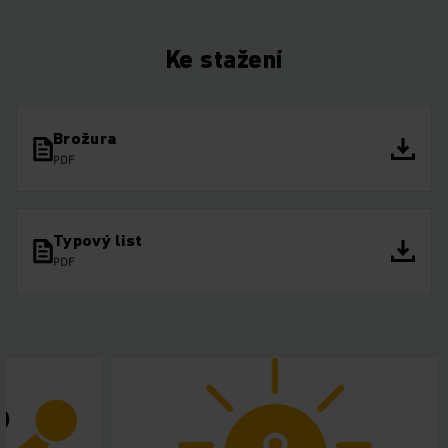
Ke stažení
Brožura
PDF
Typový list
PDF