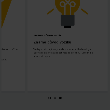
ZNÁME PŮVOD VOZÍKU
Známe původ vozíku
záruku od tří do
Vozíky z naší půjčovny, nebo z operativního leasingu.
Servisní historie a znalost nasazení vozíku, umožňuje
precizní repasi.
epase.