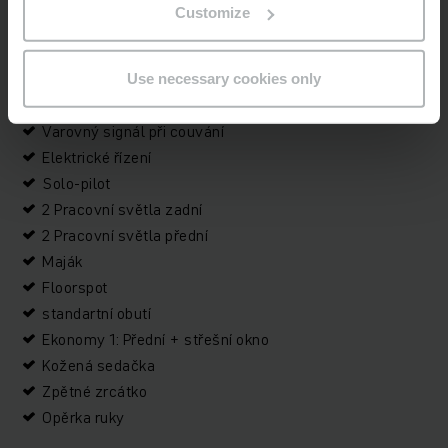
Integrovaný boční posuv
Customize
Přídavná hydraulika 1 Funkce
Aquamatik
Boční výměna baterie
Use necessary cookies only
Počítadlo motohodin s indikátorem stavu baterie
Varovný signál při couvání
Elektrické řízení
Solo-pilot
2 Pracovní světla zadní
2 Pracovní světla přední
Maják
Floorspot
standartní obutí
Ekonomy 1: Přední + střešní okno
Kožená sedačka
Zpětné zrcátko
Opěrka ruky