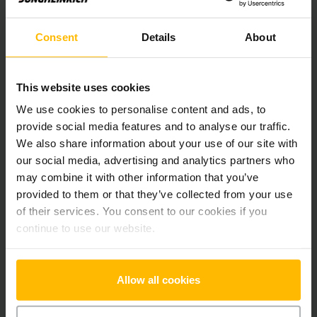
Výška zdvihu
4800 mm
Consent
Details
About
Nosnost
1300 kg
Motohodiny
5801 h
This website uses cookies
Výška
2165 mm
We use cookies to personalise content and ads, to
provide social media features and to analyse our traffic.
Délka vidlí
1200 mm
We also share information about your use of our site with
our social media, advertising and analytics partners who
Typ sloupu
Triplex s volným zdvihem
may combine it with other information that you’ve
provided to them or that they’ve collected from your use
Typ pohonu
Elektrický
of their services. You consent to our cookies if you
continue to use our website.
Sériové číslo
FN614981
Allow all cookies
Doplňky