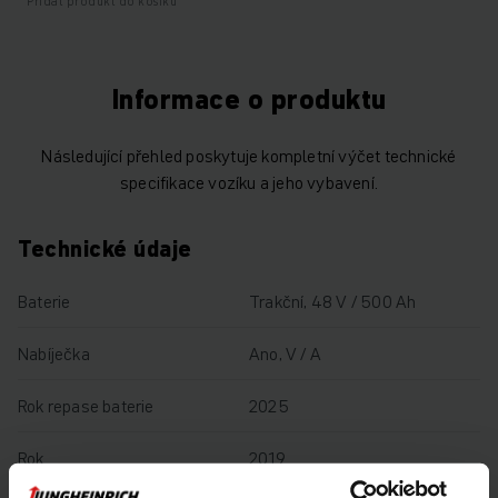
Přidat produkt do košíku
Informace o produktu
Následující přehled poskytuje kompletní výčet technické
specifikace vozíku a jeho vybavení.
Technické údaje
Baterie
Trakční, 48 V / 500 Ah
Nabíječka
Ano, V / A
Rok repase baterie
2025
Rok
2019