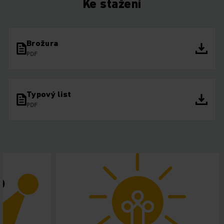
Ke stažení
Brožura
PDF
Typový list
PDF