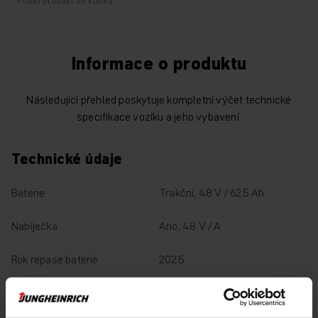
Přidat produkt do košíku
Informace o produktu
Následující přehled poskytuje kompletní výčet technické
specifikace vozíku a jeho vybavení.
Technické údaje
Baterie
Trakční, 48 V / 625 Ah
Nabíječka
Ano, 48 V / A
Rok repase baterie
2025
Rok
2021