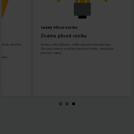
ZNÁME PŮVOD VOZÍKU
Známe původ vozíku
záruku od tří do
Vozíky z naší půjčovny, nebo z operativního leasingu.
Servisní historie a znalost nasazení vozíku, umožňuje
precizní repasi.
epase.