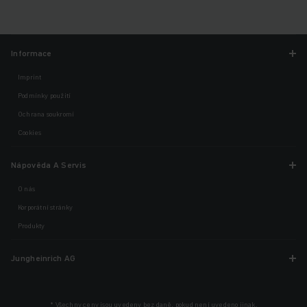
Informace
Imprint
Podmínky použití
Ochrana soukromí
Cookies
Nápověda A Servis
O nás
Korporátní stránky
Produkty
Jungheinrich AG
* Všechny ceny jsou uvedeny bez daně, pokud není uvedeno jinak.