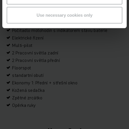
Integrovaný boční posuv
Přídavná hydraulika 1 Funkce
Aquamatik
Use necessary cookies only
Boční výměna baterie
Počítadlo motohodin s indikátorem stavu baterie
Elektrické řízení
Multi-pilot
2 Pracovní světla zadní
2 Pracovní světla přední
Floorspot
standartní obutí
Ekonomy 1: Přední + střešní okno
Kožená sedačka
Zpětné zrcátko
Opěrka ruky