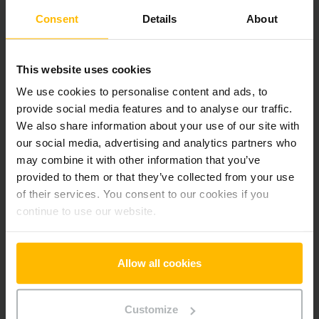
Výška zdvihu
3300 mm
Consent
Details
About
Nosnost
1600 kg
This website uses cookies
Motohodiny
7989 h
We use cookies to personalise content and ads, to
Výška
2165 mm
provide social media features and to analyse our traffic.
We also share information about your use of our site with
Délka vidlí
1150 mm
our social media, advertising and analytics partners who
may combine it with other information that you’ve
Typ sloupu
Duplex s volným zdvihem
provided to them or that they’ve collected from your use
of their services. You consent to our cookies if you
Typ pohonu
Elektrický
continue to use our website.
Sériové číslo
FN641294
Allow all cookies
Doplňky
Customize