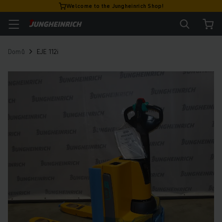
Welcome to the Jungheinrich Shop!
Domů
EJE 112i