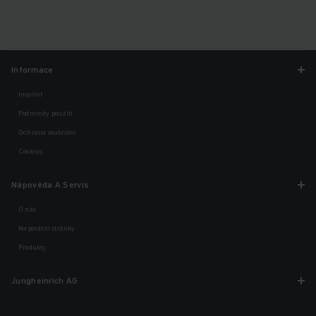
Informace
Imprint
Podmínky použití
Ochrana soukromí
Cookies
Nápověda A Servis
O nás
Korporátní stránky
Produkty
Jungheinrich AG