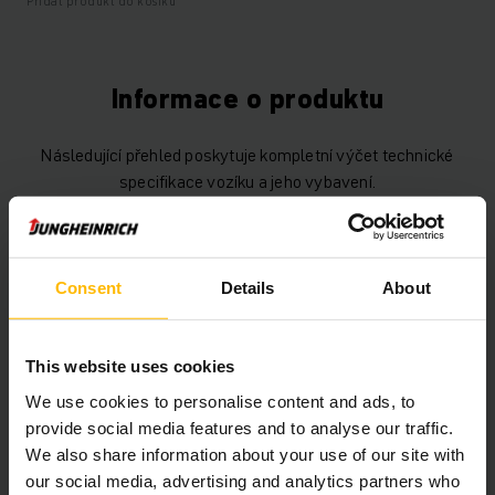
Přidat produkt do košíku
Informace o produktu
Následující přehled poskytuje kompletní výčet technické
specifikace vozíku a jeho vybavení.
Technické údaje
Consent
Details
About
Baterie
Lithium-iontová, V / 40 Ah
Rok výroby baterie
2023
This website uses cookies
Rok
2018
We use cookies to personalise content and ads, to
provide social media features and to analyse our traffic.
Nosnost
1200 kg
We also share information about your use of our site with
our social media, advertising and analytics partners who