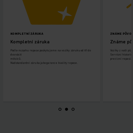
KOMPLETNÍ ZÁRUKA
ZNÁME PŮVOD
Kompletní záruka
Známe pů
Podle rozsahu repase poskytujeme na vozíky záruku od tří do
Vozíky z naší půj
dvanácti
Servisní histori
měsíců.
precizní repasi.
Nadstandardní záruka jako garance kvality repase.