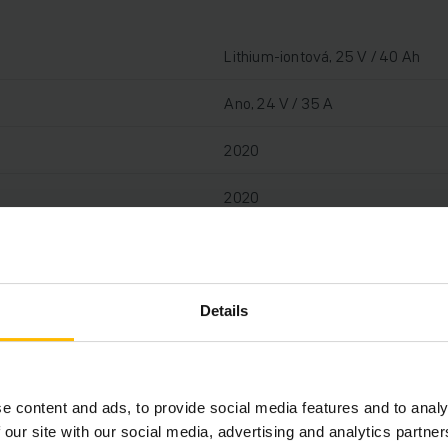
Lithium-iontová, 25 V / 40 Ah
Ano, 24 V / 35 A
2020
2020
210 mm
1200 kg
Details
1248 h
1600 mm
e content and ads, to provide social media features and to analy
1150 mm
 our site with our social media, advertising and analytics partn