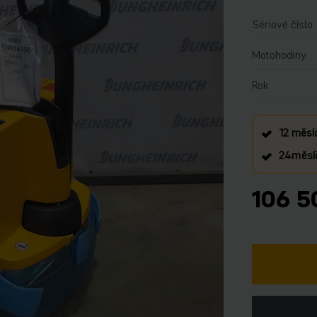
Sériové číslo
Motohodiny
Rok
12 měsí
24měsíč
106 5