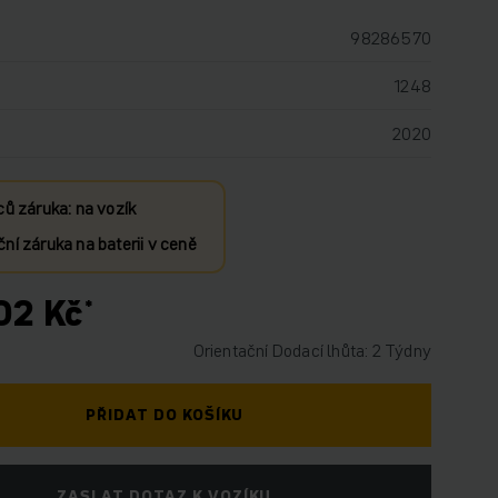
98286570
1248
2020
ců záruka: na vozík
ní záruka na baterii v ceně
02 Kč
Orientační Dodací lhůta: 2 Týdny
PŘIDAT DO KOŠÍKU
ZASLAT DOTAZ K VOZÍKU