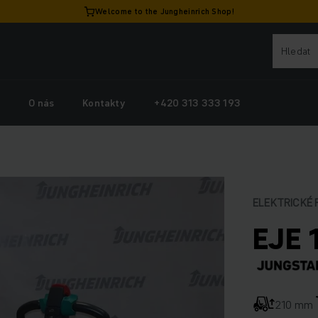
Welcome to the Jungheinrich Shop!
y
O nás
Kontakty
+420 313 333 193
ELEKTRICKÉ 
EJE 
210 mm