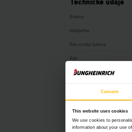
Technické údaje
Baterie
Nabíječka
Rok výroby baterie
Rok
Výška zdvihu
Nosnost
Consent
Motohodiny
This website uses cookies
Výška
We use cookies to personalis
Délka vidlí
information about your use of