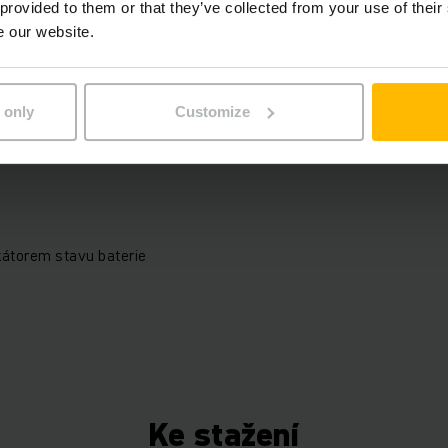
 provided to them or that they’ve collected from your use of their
Elektrický
e our website.
98286570
 only
Customize
kátorem stavu baterie
Ke stažení