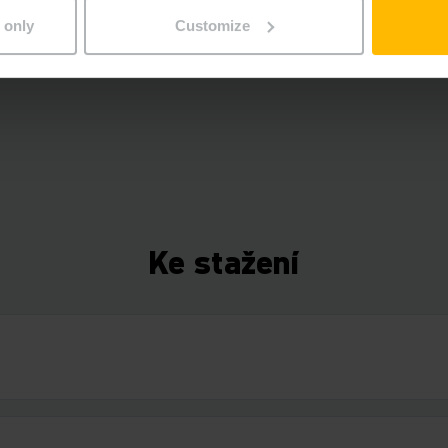
 only
Customize
Ke stažení