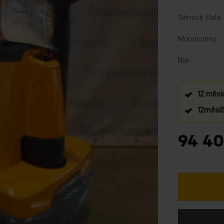
Sériové číslo
Motohodiny
Rok
12 měsí
12měsíčn
94 40