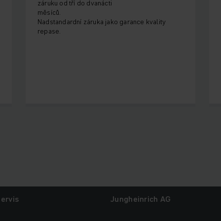
záruku od tří do dvanácti
měsíců.
Nadstandardní záruka jako garance kvality
repase.
ervis
Jungheinrich AG