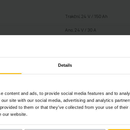
Trakční, 24 V / 150 Ah
Ano, 24 V / 30 A
2023
2018
Details
1400 kg
617 h
e content and ads, to provide social media features and to analy
1150 mm
 our site with our social media, advertising and analytics partn
 provided to them or that they’ve collected from your use of their
Elektrický
e our website.
98211942