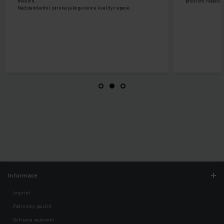
měsíců.
precizní repasi.
Nadstandardní záruka jako garance kvality repase.
Informace
Imprint
Podmínky použití
Ochrana soukromí