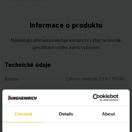
Informace o produktu
Následující přehled poskytuje kompletní výčet technické
specifikace vozíku a jeho vybavení.
Technické údaje
Baterie
Lithium-iontová, 25 V / 110 Ah
Nabíječka
Ano, 24 V / A
Rok výroby baterie
2018
Consent
Details
About
Rok
2018