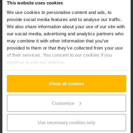
Nosnost
1400 kg
This website uses cookies
We use cookies to personalise content and ads, to
Motohodiny
6380 h
provide social media features and to analyse our traffic.
We also share information about your use of our site with
Délka vidlí
1150 mm
our social media, advertising and analytics partners who
may combine it with other information that you’ve
Typ pohonu
Elektrický
provided to them or that they’ve collected from your use
of their services. You consent to our cookies if you
Sériové číslo
98213331
continue to use our website.
Doplňky
Allow all cookies
Počítadlo motohodin s indikátorem stavu baterie
Integrovaný nabíječ
Customize
Elektrické řízení
Oboustranné ovládání tlačítkem
Nosné kolo jednoduché
Use necessary cookies only
standartní obutí