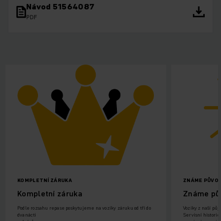
Návod 51564087
PDF
KOMPLETNÍ ZÁRUKA
ZNÁME PŮVOD
Kompletní záruka
Známe pů
Podle rozsahu repase poskytujeme na vozíky záruku od tří do
Vozíky z naší půj
dvanácti
Servisní histori