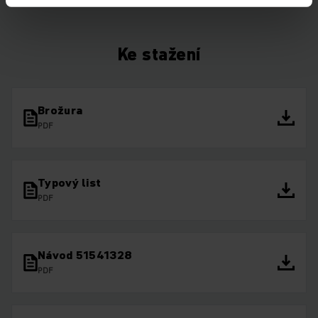
Ke stažení
Brožura
PDF
Typový list
PDF
Návod 51541328
PDF