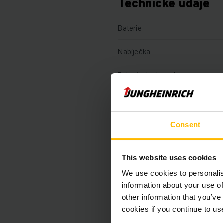
Technické údaje
Baterie
Nabíječka
Rok výroby baterie
Rok
Nosnost
Consent
Motohodiny
This website uses cookies
Délka vidlí
We use cookies to personalis
information about your use of
Typ pohonu
other information that you’ve
cookies if you continue to us
Sériové číslo