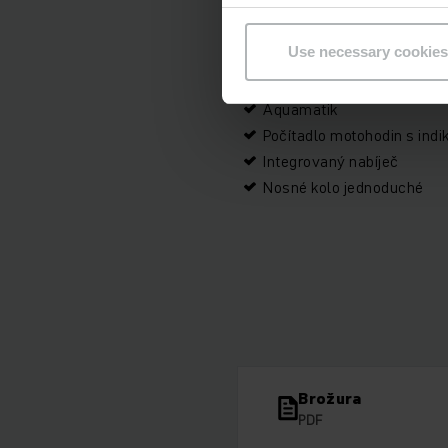
Use necessary cookies
Doplňky
Aquamatik
Počítadlo motohodin s indi
Integrovaný nabíječ
Nosné kolo jednoduché
Brožura
PDF