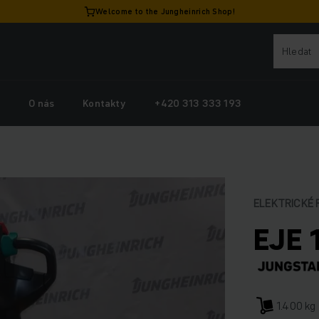
Welcome to the Jungheinrich Shop!
y
O nás
Kontakty
+420 313 333 193
ELEKTRICKÉ 
EJE 
1.400 kg