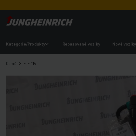
Kategorie/Produkty
Repasované vozíky
Nové vozík
Domů
EJE 114