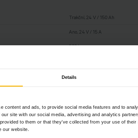
Trakční, 24 V / 150 Ah
Ano, 24 V / 15 A
2024
2018
1400 kg
Details
1407 h
1150 mm
e content and ads, to provide social media features and to analy
 our site with our social media, advertising and analytics partn
Elektrický
 provided to them or that they’ve collected from your use of their
e our website.
98216963