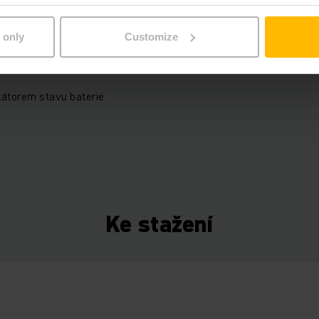
 only
Customize
kátorem stavu baterie
Ke stažení