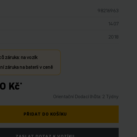
98216963
1407
2018
ců záruka: na vozík
í záruka na baterii v ceně
0 Kč
Orientační Dodací lhůta: 2 Týdny
PŘIDAT DO KOŠÍKU
ZASLAT DOTAZ K VOZÍKU