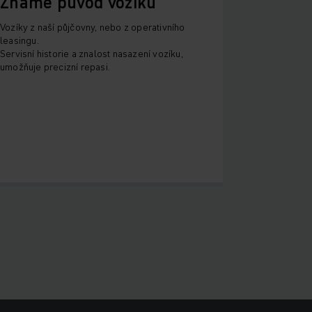
Známe původ vozíku
Vozíky z naší půjčovny, nebo z operativního
leasingu.
Servisní historie a znalost nasazení vozíku,
umožňuje precizní repasi.