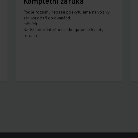
Kompletní záruka
Podle rozsahu repase poskytujeme na vozíky
záruku od tří do dvanácti
měsíců.
Nadstandardní záruka jako garance kvality
repase.