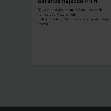
Garance nájezdu MTH
Díky znalosti původu máte jistotu, že vozík
nemá stočený tachometr.
Jistota při nákupu Vám ušetří nervy a peníze při
provozu.