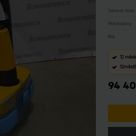
Sériové číslo
Motohodiny
Rok
12 měsí
12měsíčn
94 40