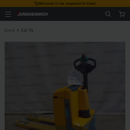
Welcome to the Jungheinrich Shop!
Domů
EJE 114