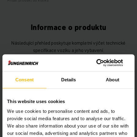
Přidat produkt do košíku
Informace o produktu
Následující přehled poskytuje kompletní výčet technické
specifikace vozíku a jeho vybavení.
Technické údaje
Consent
Details
About
Baterie
Trakční, 24 V / 150 Ah
Nabíječka
Ano, 24 V / 30 A
This website uses cookies
Rok výroby baterie
2024
We use cookies to personalise content and ads, to
provide social media features and to analyse our traffic.
Rok
2018
We also share information about your use of our site with
our social media, advertising and analytics partners who