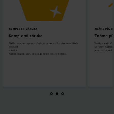
ZNÁME PŮVOD VOZÍKU
Známe původ vozíku
vozíky záruku od tří do
Vozíky z naší půjčovny, nebo z operativního leasingu.
Servisní historie a znalost nasazení vozíku, umožňuje
precizní repasi.
ality repase.