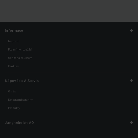
Informace
Imprint
Podmínky použití
Ochrana soukromí
Cookies
Nápověda A Servis
O nás
Korporátní stránky
Produkty
Jungheinrich AG