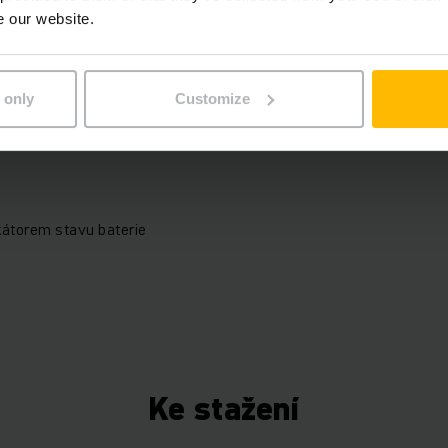
e our website.
Elektrický
98222053
 only
Customize
kátorem stavu baterie
Ke stažení