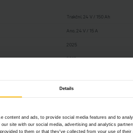
Trakční, 24 V / 150 Ah
Ano, 24 V / 15 A
2025
2018
122 mm
1400 kg
Details
6901 h
1320 mm
e content and ads, to provide social media features and to analy
 our site with our social media, advertising and analytics partn
1150 mm
 provided to them or that they’ve collected from your use of their