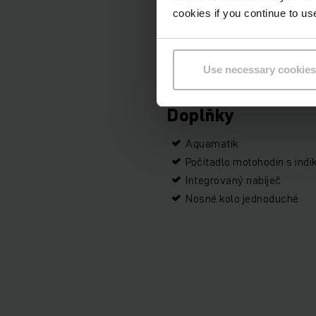
cookies if you continue to us
Typ pohonu
Sériové číslo
Use necessary cookies
Doplňky
Aquamatik
Počítadlo motohodin s indi
Integrovaný nabíječ
Nosné kolo jednoduché