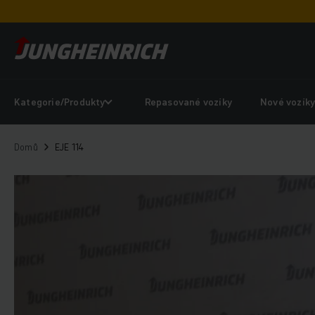
Kategorie/Produkty
Repasované vozíky
Nové vozík
Domů
EJE 114