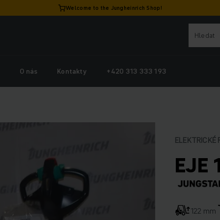
Welcome to the Jungheinrich Shop!
y
O nás
Kontakty
+420 313 333 193
ELEKTRICKÉ 
EJE 
122 mm