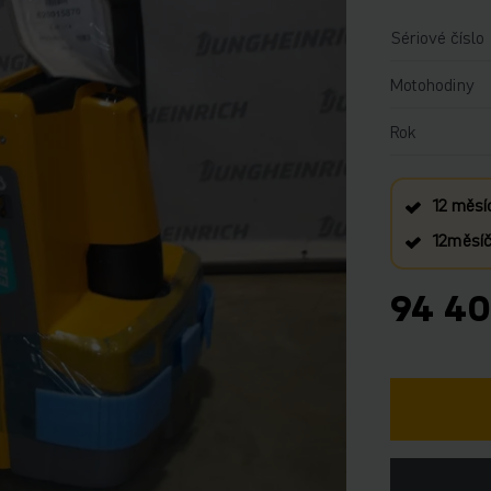
Sériové číslo
Motohodiny
Rok
12 měsí
12měsíčn
94 40