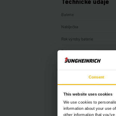
Technické údaje
Baterie
Nabíječka
Rok výroby baterie
Rok
Výška zdvihu
Nosnost
Consent
Motohodiny
This website uses cookies
Výška
We use cookies to personalis
information about your use of
Délka vidlí
other information that you’ve