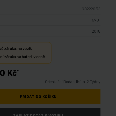
98222053
6901
2018
ců záruka: na vozík
í záruka na baterii v ceně
0 Kč
Orientační Dodací lhůta: 2 Týdny
PŘIDAT DO KOŠÍKU
ZASLAT DOTAZ K VOZÍKU