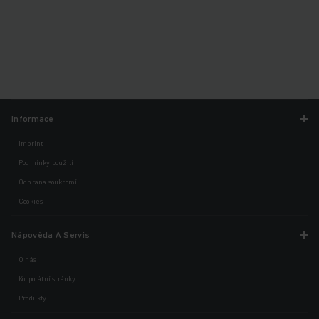
Informace
Imprint
Podmínky použití
Ochrana soukromí
Cookies
Nápověda A Servis
O nás
Korporátní stránky
Produkty