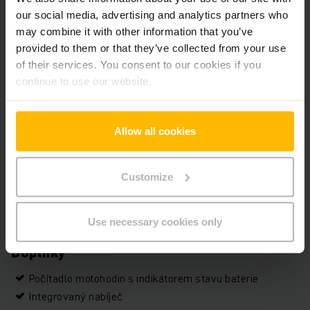
Nosnost
1400 kg
our social media, advertising and analytics partners who
may combine it with other information that you’ve
Motohodiny
265 h
provided to them or that they’ve collected from your use
of their services. You consent to our cookies if you
Výška
1320 mm
continue to use our website.
Délka vidlí
1200 mm
Allow all cookies
Těžiště břemene
600 mm
Typ pohonu
Elektrický
Customize
Sériové číslo
98244225
Use necessary cookies only
Doplňky
Počítadlo motohodin s indikátorem stavu baterie
Integrovaný nabíječ