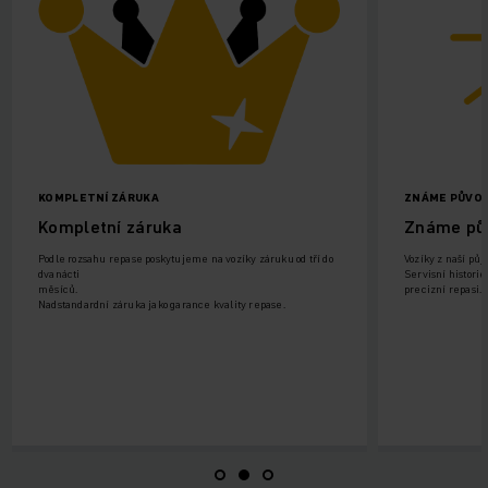
KOMPLETNÍ ZÁRUKA
ZNÁME PŮVOD VOZÍ
Kompletní záruka
Známe původ v
Podle rozsahu repase poskytujeme na vozíky záruku od tří do
Vozíky z naší půjčovny, n
dvanácti
Servisní historie a znal
měsíců.
precizní repasi.
Nadstandardní záruka jako garance kvality repase.