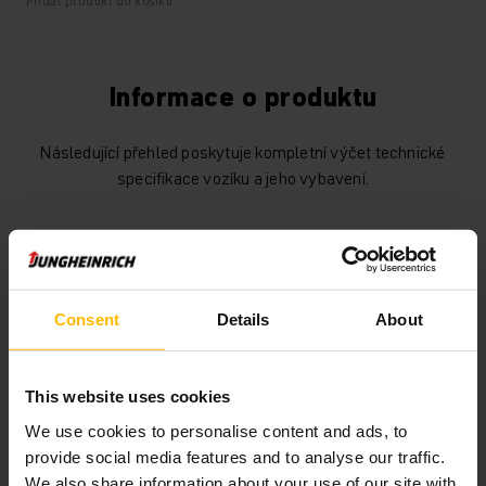
Přidat produkt do košíku
Informace o produktu
Následující přehled poskytuje kompletní výčet technické
specifikace vozíku a jeho vybavení.
Technické údaje
Baterie
Lithium-iontová, V / 0 Ah
Consent
Details
About
Nabíječka
Ano, 24 V / 25 A
Rok výroby baterie
2019
This website uses cookies
We use cookies to personalise content and ads, to
Rok
2019
provide social media features and to analyse our traffic.
We also share information about your use of our site with