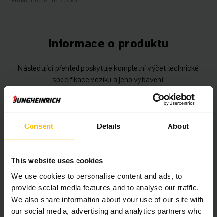
Přidat produkt do košíku
Informace o produktu
Následující přehled poskytuje kompletní výčet technické
specifikace vozíku a jeho vybavení.
Technické údaje
Consent
Details
About
Baterie
Trakční, 24 V / 150 Ah
Nabíječka
Ano, 24 V / 15 A
This website uses cookies
Rok výroby baterie
2024
We use cookies to personalise content and ads, to
provide social media features and to analyse our traffic.
Rok
2019
We also share information about your use of our site with
our social media, advertising and analytics partners who