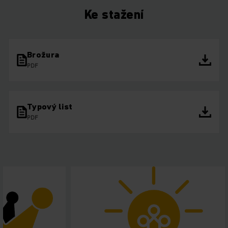
Ke stažení
Brožura
PDF
Typový list
PDF