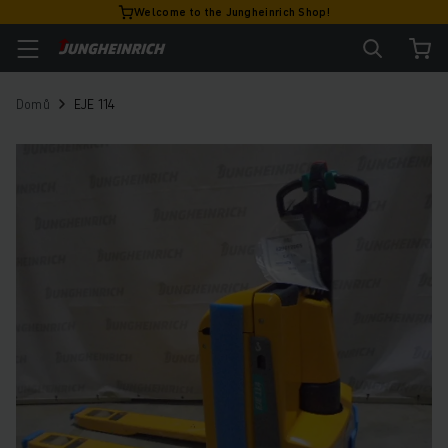
Welcome to the Jungheinrich Shop!
Domů
EJE 114