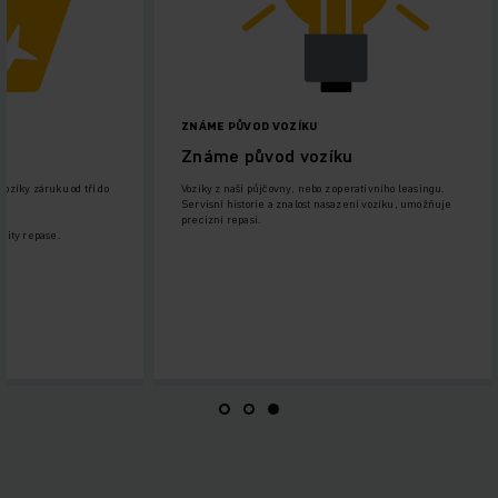
ZNÁME PŮVOD VOZÍKU
Známe původ vozíku
záruku od tří do
Vozíky z naší půjčovny, nebo z operativního leasingu.
Servisní historie a znalost nasazení vozíku, umožňuje
precizní repasi.
epase.