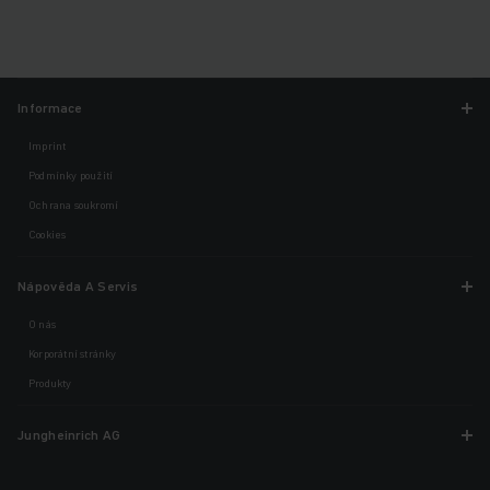
Informace
Imprint
Podmínky použití
Ochrana soukromí
Cookies
Nápověda A Servis
O nás
Korporátní stránky
Produkty
Jungheinrich AG