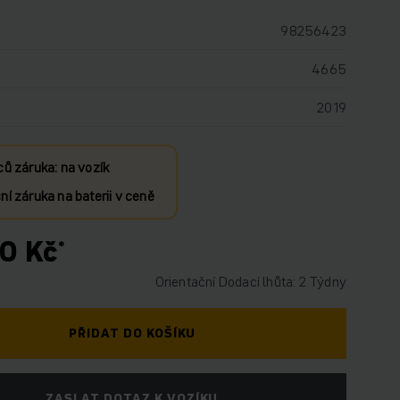
98256423
4665
2019
ců záruka: na vozík
í záruka na baterii v ceně
0 Kč
Orientační Dodací lhůta: 2 Týdny
PŘIDAT DO KOŠÍKU
ZASLAT DOTAZ K VOZÍKU