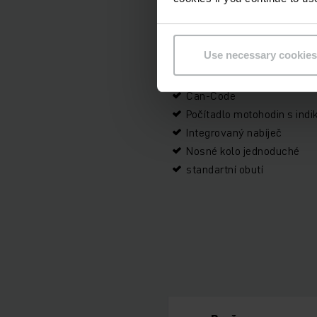
Doplňky
Use necessary cookies
Aquamatik
Can-Code
Počítadlo motohodin s indi
Integrovaný nabíječ
Nosné kolo jednoduché
standartní obutí