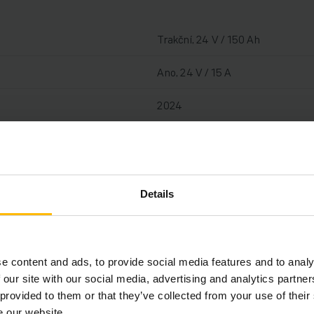
Trakční, 24 V / 150 Ah
Ano, 24 V / 15 A
2024
2019
1400 kg
Details
4665 h
1150 mm
e content and ads, to provide social media features and to analy
Elektrický
 our site with our social media, advertising and analytics partn
 provided to them or that they’ve collected from your use of their
98256423
e our website.