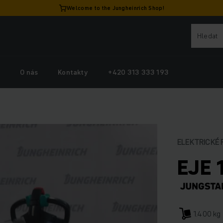
Welcome to the Jungheinrich Shop!
y
O nás
Kontakty
+420 313 333 193
ELEKTRICKÉ 
EJE 
1.400 kg