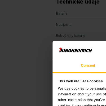
Technické údaje
Baterie
Nabíječka
Rok výroby baterie
Rok
Nosnost
Consent
Motohodiny
Délka vidlí
This website uses cookies
We use cookies to personalis
Typ pohonu
information about your use of
other information that you’ve
Sériové číslo
cookies if you continue to us