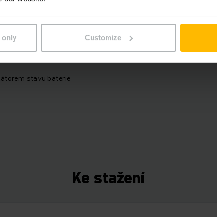
 only
Customize
kátorem stavu baterie
Ke stažení