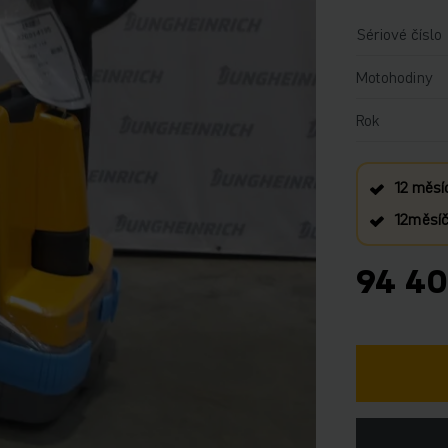
Sériové číslo
Motohodiny
Rok
12 měsí
12měsíčn
94 40