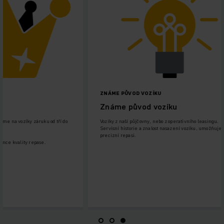
ZNÁME PŮVOD VOZÍKU
Známe původ vozíku
záruku od tří do
Vozíky z naší půjčovny, nebo z operativního leasingu.
Servisní historie a znalost nasazení vozíku, umožňuje
precizní repasi.
epase.