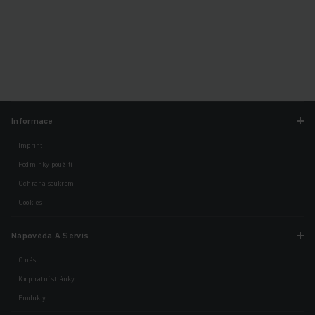
Informace
Imprint
Podmínky použití
Ochrana soukromí
Cookies
Nápověda A Servis
O nás
Korporátní stránky
Produkty