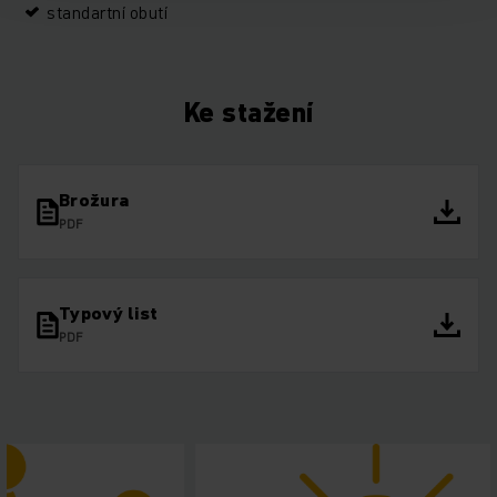
standartní obutí
Ke stažení
Brožura
PDF
Typový list
PDF