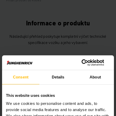
Přidat produkt do košíku
Informace o produktu
Následující přehled poskytuje kompletní výčet technické
specifikace vozíku a jeho vybavení.
Technické údaje
Baterie
Trakční, 24 V / 150 Ah
Consent
Details
About
Nabíječka
Ano, 24 V / 15 A
Rok výroby baterie
2025
This website uses cookies
We use cookies to personalise content and ads, to
Rok
2020
provide social media features and to analyse our traffic.
We also share information about your use of our site with