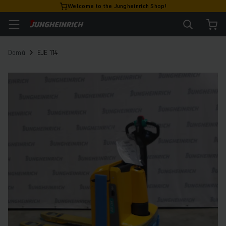
Welcome to the Jungheinrich Shop!
Domů
EJE 114