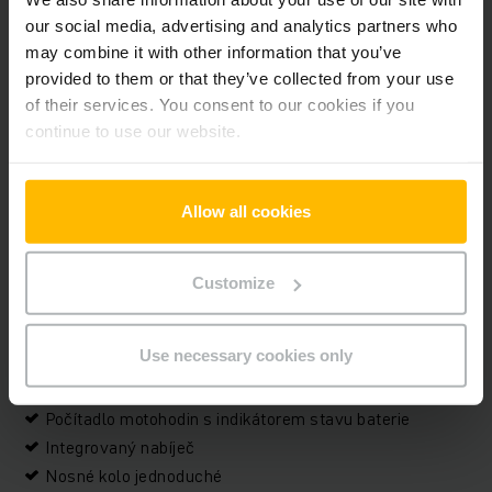
Výška zdvihu
122 mm
our social media, advertising and analytics partners who
may combine it with other information that you’ve
Nosnost
1400 kg
provided to them or that they’ve collected from your use
of their services. You consent to our cookies if you
Motohodiny
440 h
continue to use our website.
Délka vidlí
1150 mm
Allow all cookies
Typ pohonu
Elektrický
Sériové číslo
98292040
Customize
Doplňky
Use necessary cookies only
Aquamatik
Počítadlo motohodin s indikátorem stavu baterie
Integrovaný nabíječ
Nosné kolo jednoduché