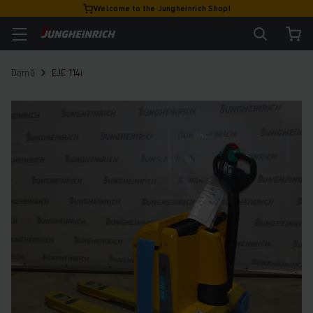
Welcome to the Jungheinrich Shop!
Domů
EJE 114i