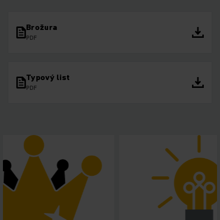
Brožura
PDF
Typový list
PDF