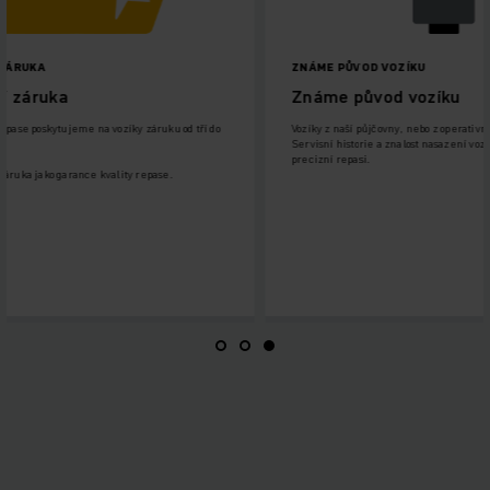
ZNÁME PŮVOD VOZÍKU
Známe původ vozíku
záruku od tří do
Vozíky z naší půjčovny, nebo z operativního leasingu.
Servisní historie a znalost nasazení vozíku, umožňuje
precizní repasi.
repase.