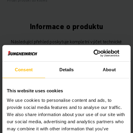
Přidat produkt do košíku
Informace o produktu
Následující přehled poskytuje kompletní výčet technické
specifikace vozíku a jeho vybavení.
Technické údaje
Consent
Details
About
Baterie
Lithium-iontová, 25 V / 110 Ah
This website uses cookies
Nabíječka
Ano, 24 V / A
We use cookies to personalise content and ads, to
provide social media features and to analyse our traffic.
Rok výroby baterie
2018
We also share information about your use of our site with
our social media, advertising and analytics partners who
Rok
2018
may combine it with other information that you’ve