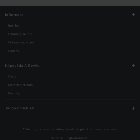
Informace
Imprint
Podmínky použití
Ochrana soukromí
Cookies
Nápověda A Servis
O nás
Korporátní stránky
Produkty
Jungheinrich AG
* Všechny ceny jsou uvedeny bez daně, pokud není uvedeno jinak.
© 2026 Jungheinrich AG