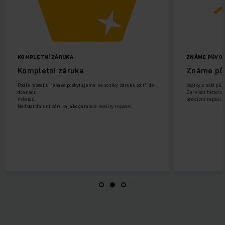
KOMPLETNÍ ZÁRUKA
ZNÁME PŮVOD
Kompletní záruka
Známe pů
Podle rozsahu repase poskytujeme na vozíky záruku od tří do
Vozíky z naší půj
dvanácti
Servisní histori
měsíců.
precizní repasi.
Nadstandardní záruka jako garance kvality repase.