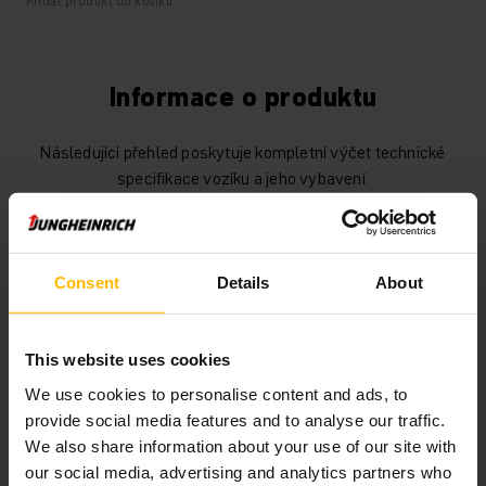
Přidat produkt do košíku
Informace o produktu
Následující přehled poskytuje kompletní výčet technické
specifikace vozíku a jeho vybavení.
Technické údaje
Consent
Details
About
Baterie
Lithium-iontová, 25 V / 40 Ah
Nabíječka
Ano, 24 V / 35 A
This website uses cookies
Rok
2023
We use cookies to personalise content and ads, to
provide social media features and to analyse our traffic.
Výška zdvihu
122 mm
We also share information about your use of our site with
our social media, advertising and analytics partners who