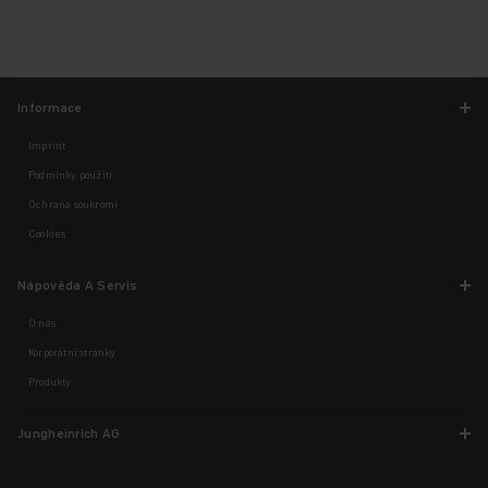
Informace
Imprint
Podmínky použití
Ochrana soukromí
Cookies
Nápověda A Servis
O nás
Korporátní stránky
Produkty
Jungheinrich AG