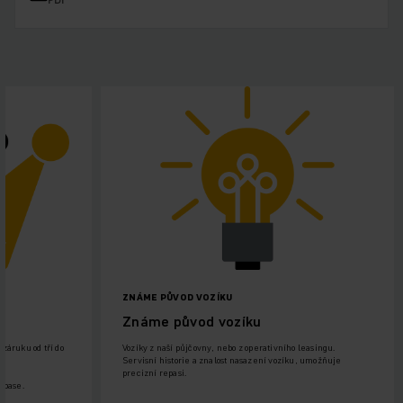
ZNÁME PŮVOD VOZÍKU
Známe původ vozíku
záruku od tří do
Vozíky z naší půjčovny, nebo z operativního leasingu.
Servisní historie a znalost nasazení vozíku, umožňuje
precizní repasi.
epase.