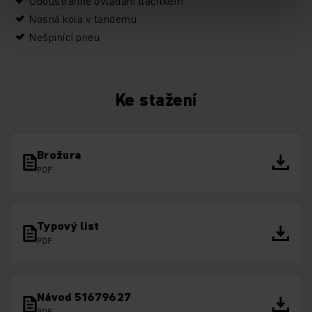
Oboustranné ovládání tlačítkem
Nosná kola v tandemu
Nešpinící pneu
Ke stažení
Brožura
PDF
Typový list
PDF
Návod 51679627
PDF