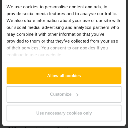
Výška
2450 mm
We use cookies to personalise content and ads, to
provide social media features and to analyse our traffic.
Délka vidlí
1150 mm
We also share information about your use of our site with
our social media, advertising and analytics partners who
Typ sloupu
Duplex
may combine it with other information that you’ve
provided to them or that they’ve collected from your use
Typ pohonu
Elektrický
of their services. You consent to our cookies if you
continue to use our website.
Sériové číslo
90677122
Allow all cookies
Doplňky
Aquamatik
Customize
Boční výměna baterie
Počítadlo motohodin s indikátorem stavu baterie
Sklopná plošinka
Use necessary cookies only
Elektrické řízení