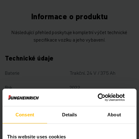
Informace o produktu
Následující přehled poskytuje kompletní výčet technické
specifikace vozíku a jeho vybavení.
Technické údaje
Baterie
Trakční, 24 V / 375 Ah
Rok
2022
Výška zdvihu
3540 mm
Consent
Details
About
Nosnost
2000 kg
Motohodiny
1083 h
This website uses cookies