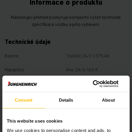
Informace o produktu
Následující přehled poskytuje kompletní výčet technické
specifikace vozíku a jeho vybavení.
Technické údaje
Baterie
Trakční, 24 V / 375 Ah
Nabíječka
Ano, 24 V / 60 A
Rok výroby baterie
2020
Rok
2020
Consent
Details
About
Výška zdvihu
1660 mm
This website uses cookies
Nosnost
2000 kg
We use cookies to personalise content and ads, to