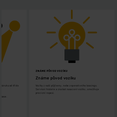
ZNÁME PŮVOD VOZÍKU
Známe původ vozíku
záruku od tří do
Vozíky z naší půjčovny, nebo z operativního leasingu.
Servisní historie a znalost nasazení vozíku, umožňuje
precizní repasi.
epase.