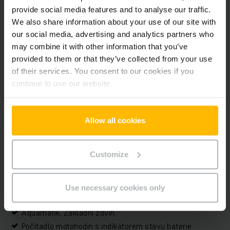
provide social media features and to analyse our traffic.
Motohodiny
3196 h
We also share information about your use of our site with
our social media, advertising and analytics partners who
Výška
1306 mm
may combine it with other information that you’ve
provided to them or that they’ve collected from your use
Délka vidlí
1190 mm
of their services. You consent to our cookies if you
Těžiště břemene
600 mm
continue to use our website.
Typ sloupu
Duplex
Allow all cookies
Typ pohonu
Elektrický
Customize
Sériové číslo
98270691
Use necessary cookies only
Doplňky
Aquamatik, Základní zdvih
Počítadlo motohodin s indikátorem stavu baterie