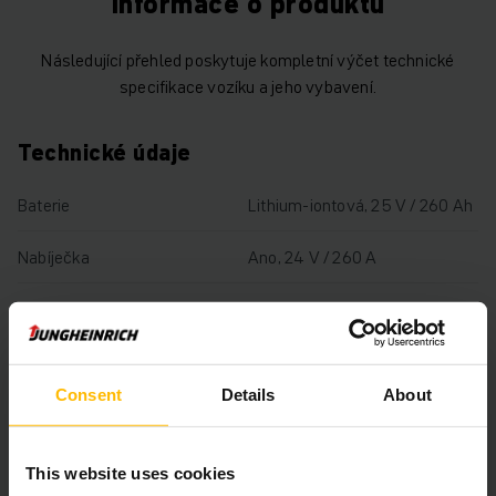
Informace o produktu
Následující přehled poskytuje kompletní výčet technické
specifikace vozíku a jeho vybavení.
Technické údaje
Baterie
Lithium-iontová, 25 V / 260 Ah
Nabíječka
Ano, 24 V / 260 A
Rok výroby baterie
2022
Rok
2022
Consent
Details
About
Výška zdvihu
122 mm
Nosnost
2500 kg
This website uses cookies