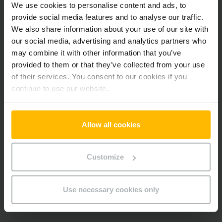
We use cookies to personalise content and ads, to
Motohodiny
2139 h
provide social media features and to analyse our traffic.
We also share information about your use of our site with
Délka vidlí
1400 mm
our social media, advertising and analytics partners who
may combine it with other information that you’ve
Typ pohonu
Elektrický
provided to them or that they’ve collected from your use
of their services. You consent to our cookies if you
Sériové číslo
98356827
continue to use our website.
Doplňky
Allow all cookies
Počítadlo motohodin s indikátorem stavu baterie
Pevná plošina
Customize
Elektrické řízení
Nosná kola v tandemu
Boční ochrana
Use necessary cookies only