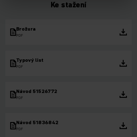
Ke stažení
Brožura
PDF
Typový list
PDF
Návod 51526772
PDF
Návod 51836842
PDF