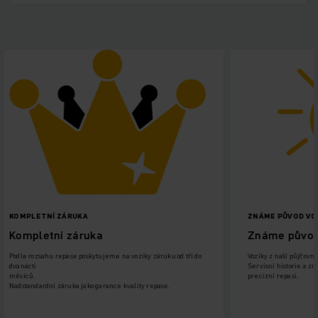
ZNÁME PŮVOD VOZÍKU
Známe původ vozíku
zíky záruku od tří do
Vozíky z naší půjčovny, nebo z operativního leasingu.
Servisní historie a znalost nasazení vozíku, umožňuje
precizní repasi.
ity repase.