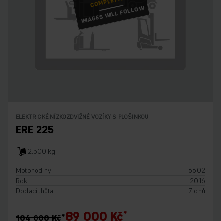
COMPLETION!
IMAGES WILL FOLLOW
ELEKTRICKÉ NÍZKOZDVIŽNÉ VOZÍKY S PLOŠINKOU
ERE 225
2.500 kg
Motohodiny
6602
Rok
2016
Dodací lhůta
7 dnů
89 000 Kč
104 000 Kč