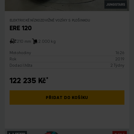
ELEKTRICKÉ NÍZKOZDVIŽNÉ VOZÍKY S PLOŠINKOU
ERE 120
210 mm
2.000 kg
Motohodiny
1626
Rok
2019
Dodací lhůta
2 Týdny
122 235 Kč
PŘIDAT DO KOŠÍKU