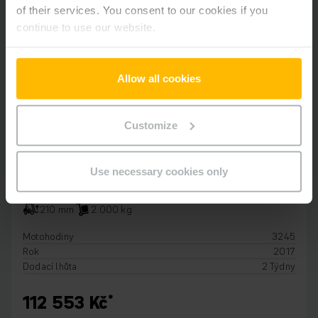
of their services. You consent to our cookies if you
continue to use our website.
Allow all cookies
Customize
ELEKTRICKÉ NÍZKOZDVIŽNÉ VOZÍKY S PLOŠINKOU
Use necessary cookies only
ERE 120
210 mm
2.000 kg
Motohodiny
3245
Rok
2017
Dodací lhůta
2 Týdny
112 553 Kč