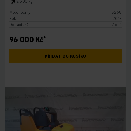
2.500 kg
Motohodiny
8268
Rok
2017
Dodací lhůta
7 dnů
96 000 Kč
PŘIDAT DO KOŠÍKU