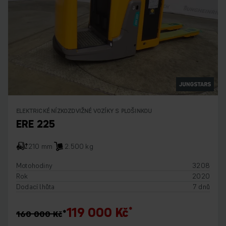
ELEKTRICKÉ NÍZKOZDVIŽNÉ VOZÍKY S PLOŠINKOU
ERE 225
210 mm
2.500 kg
Motohodiny
3208
Rok
2020
Dodací lhůta
7 dnů
119 000 Kč
160 000 Kč