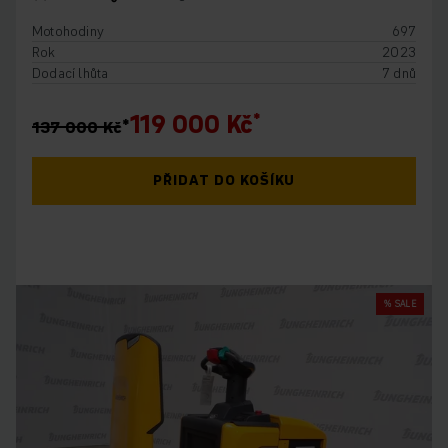
Motohodiny
697
Rok
2023
Dodací lhůta
7 dnů
119 000 Kč
137 000 Kč
PŘIDAT DO KOŠÍKU
% SALE