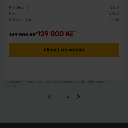
Motohodiny
2139
Rok
2022
Dodací lhůta
7 dnů
139 000 Kč
169 000 Kč
PŘIDAT DO KOŠÍKU
S výhradou meziprodeje. Ceny jsou bez dopravy a DPH. VODP zůstávají v
platnosti.
1
2