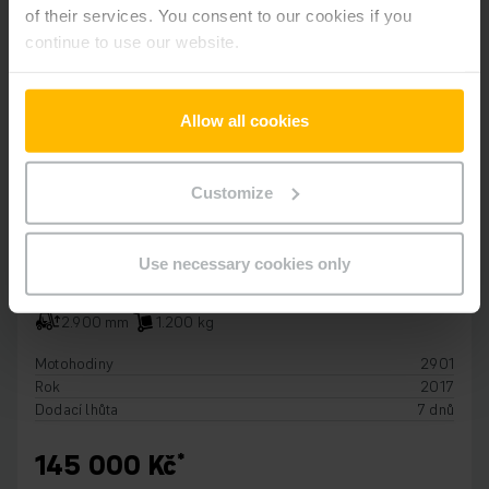
of their services. You consent to our cookies if you
continue to use our website.
Allow all cookies
Customize
ELEKTRICKÉ VYSOKOZDVIŽNÉ VOZÍKY S PLOŠINKOU
Use necessary cookies only
ERC 212
2.900 mm
1.200 kg
Motohodiny
2901
Rok
2017
Dodací lhůta
7 dnů
145 000 Kč