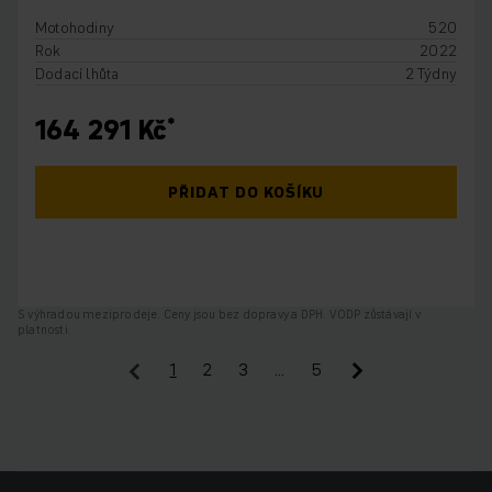
Motohodiny
520
Rok
2022
Dodací lhůta
2 Týdny
164 291 Kč
PŘIDAT DO KOŠÍKU
S výhradou meziprodeje. Ceny jsou bez dopravy a DPH. VODP zůstávají v
platnosti.
1
2
3
…
5