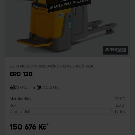
IMAGES WILL FOLLOW
ELEKTRICKÉ VYSOKOZDVIŽNÉ VOZÍKY S PLOŠINKOU
ERD 120
2.010 mm
2.000 kg
Motohodiny
2600
Rok
2021
Dodací lhůta
2 Týdny
150 676 Kč