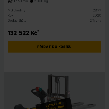
1.660 mm
2.000 kg
Motohodiny
2877
Rok
2020
Dodací lhůta
2 Týdny
132 522 Kč
PŘIDAT DO KOŠÍKU
VEHICLE IN
COMPLETION!