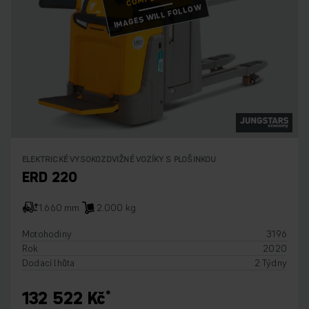
IMAGES WILL FOLLOW
ELEKTRICKÉ VYSOKOZDVIŽNÉ VOZÍKY S PLOŠINKOU
ERD 220
1.660 mm
2.000 kg
Motohodiny
3196
Rok
2020
Dodací lhůta
2 Týdny
132 522 Kč