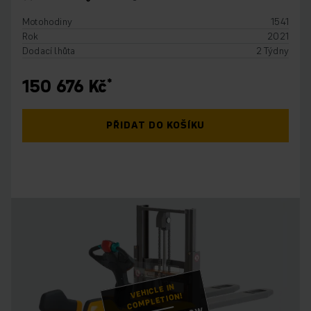
Motohodiny
1541
Rok
2021
Dodací lhůta
2 Týdny
150 676 Kč
PŘIDAT DO KOŠÍKU
VEHICLE IN
COMPLETION!