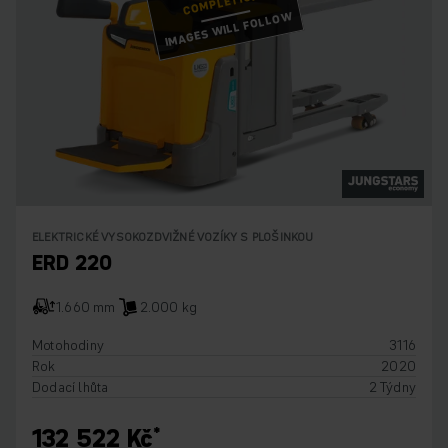
COMPLETION!
IMAGES WILL FOLLOW
ELEKTRICKÉ VYSOKOZDVIŽNÉ VOZÍKY S PLOŠINKOU
ERD 220
1.660 mm
2.000 kg
Motohodiny
3116
Rok
2020
Dodací lhůta
2 Týdny
132 522 Kč