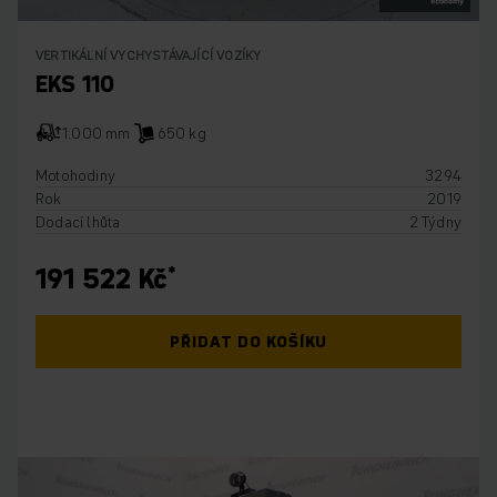
VERTIKÁLNÍ VYCHYSTÁVAJÍCÍ VOZÍKY
EKS 110
1.000 mm
650 kg
Motohodiny
3294
Rok
2019
Dodací lhůta
2 Týdny
191 522 Kč
PŘIDAT DO KOŠÍKU