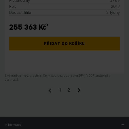
Motohodiny
3789
Rok
2019
Dodací lhůta
2 Týdny
255 363 Kč
PŘIDAT DO KOŠÍKU
S výhradou meziprodeje. Ceny jsou bez dopravy a DPH. VODP zůstávají v
platnosti.
1
2
Informace