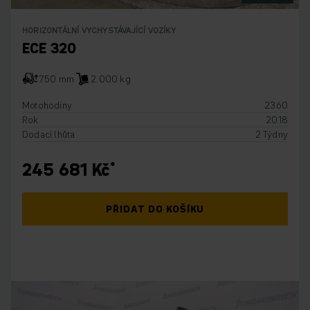
HORIZONTÁLNÍ VYCHYSTÁVAJÍCÍ VOZÍKY
ECE 320
750 mm
2.000 kg
Motohodiny
2360
Rok
2018
Dodací lhůta
2 Týdny
245 681 Kč
PŘIDAT DO KOŠÍKU