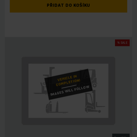
PŘIDAT DO KOŠÍKU
% SALE
VEHICLE IN
COMPLETION!
IMAGES WILL FOLLOW