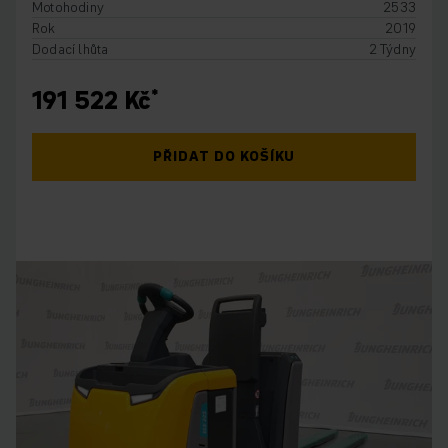
Motohodiny
2533
Rok
2019
Dodací lhůta
2 Týdny
191 522 Kč
PŘIDAT DO KOŠÍKU