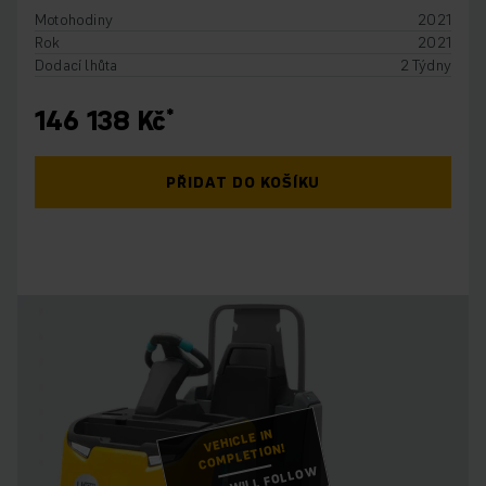
Motohodiny
2021
Rok
2021
Dodací lhůta
2 Týdny
146 138 Kč
PŘIDAT DO KOŠÍKU
VEHICLE IN
COMPLETION!
IMAGES WILL FOLLOW